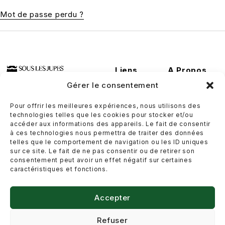
Mot de passe perdu ?
Liens
A Propos
Utiles
Conditions
Gérer le consentement
Contactez-
générales de
nous
ventes
Pour offrir les meilleures expériences, nous utilisons des
technologies telles que les cookies pour stocker et/ou
Où nous
Politique de
accéder aux informations des appareils. Le fait de consentir
trouver
retour et de
à ces technologies nous permettra de traiter des données
telles que le comportement de navigation ou les ID uniques
rétractation
Guide des
sur ce site. Le fait de ne pas consentir ou de retirer son
tailles
consentement peut avoir un effet négatif sur certaines
Politique de
caractéristiques et fonctions.
livraison
Plan du site
Politique de
Accepter
confidentialité
Refuser