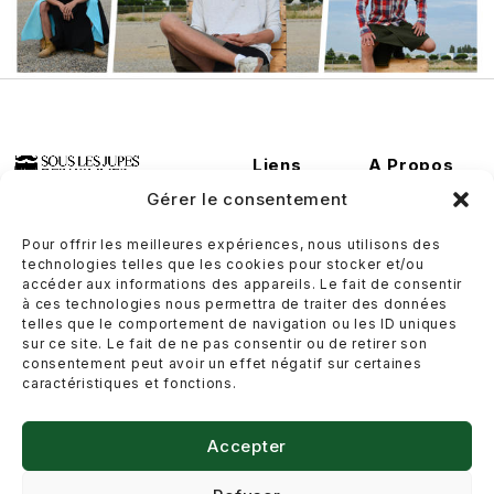
Liens
A Propos
Utiles
Conditions
Gérer le consentement
Contactez-
générales de
nous
ventes
Pour offrir les meilleures expériences, nous utilisons des
technologies telles que les cookies pour stocker et/ou
Où nous
Politique de
accéder aux informations des appareils. Le fait de consentir
trouver
retour et de
à ces technologies nous permettra de traiter des données
telles que le comportement de navigation ou les ID uniques
rétractation
Guide des
sur ce site. Le fait de ne pas consentir ou de retirer son
tailles
consentement peut avoir un effet négatif sur certaines
Politique de
caractéristiques et fonctions.
livraison
Plan du site
Politique de
Accepter
confidentialité